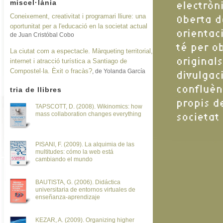
miscel·lània
Coneixement, creativitat i programari lliure: una
oportunitat per a l'educació en la societat actual
de Juan Cristóbal Cobo
La ciutat com a espectacle. Màrqueting territorial,
internet i atracció turística a Santiago de
Compostel·la. Èxit o fracàs?
, de Yolanda García
tria de llibres
TAPSCOTT, D. (2008). Wikinomics: how
mass collaboration changes everything
PISANI, F. (2009). La alquimia de las
multitudes: cómo la web está
cambiando el mundo
BAUTISTA, G. (2006). Didáctica
universitaria de entornos virtuales de
enseñanza-aprendizaje
KEZAR, A. (2009). Organizing higher