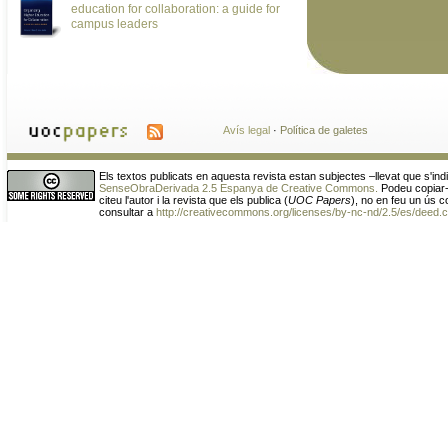
education for collaboration: a guide for
campus leaders
Avís legal
·
Política de galetes
Els textos publicats en aquesta revista estan subjectes –llevat que s'indi
SenseObraDerivada 2.5 Espanya de Creative Commons.
Podeu copiar-
citeu l'autor i la revista que els publica (
UOC Papers
), no en feu un ús c
consultar a
http://creativecommons.org/licenses/by-nc-nd/2.5/es/deed.