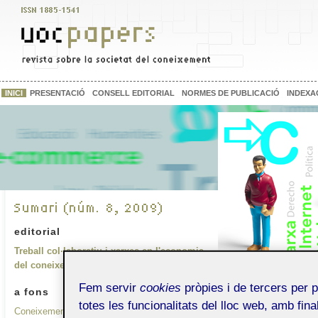
INICI
PRESENTACIÓ
CONSELL EDITORIAL
NORMES DE PUBLICACIÓ
INDEXA
editorial
Treball col·laboratiu i xarxes en l'economia
del coneixement, realitats d'una nova societat
Fem servir
cookies
pròpies i de tercers per 
a fons
totes les funcionalitats del lloc web, amb final
Coneixement, xarxes i activitat econòmica: una